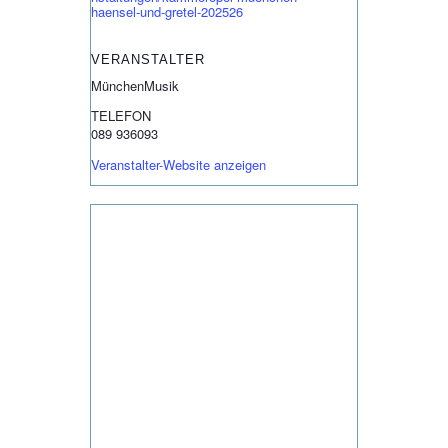
haensel-und-gretel-202526
VERANSTALTER
MünchenMusik
TELEFON
089 936093
Veranstalter-Website anzeigen