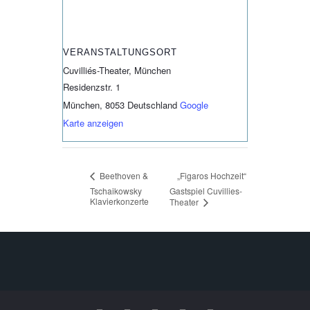
VERANSTALTUNGSORT
Cuvilliés-Theater, München
Residenzstr. 1
München
,
8053
Deutschland
Google
Karte anzeigen
„Figaros Hochzeit“
Beethoven &
Tschaikowsky
Gastspiel Cuvillies-
Klavierkonzerte
Theater